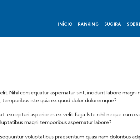
INÍCIO
RANKING
SUGIRA
SOBR
lit. Nihil consequatur aspernatur sint, incidunt labore magni 
, temporibus iste quia ex quod dolor doloremque?
at, excepturi asperiores ex velit fuga. Iste nihil neque cum ea 
oluptatibus magni temporibus aspernatur labore?
onsequuntur voluptatibus praesentium quasi nam doloribus adip