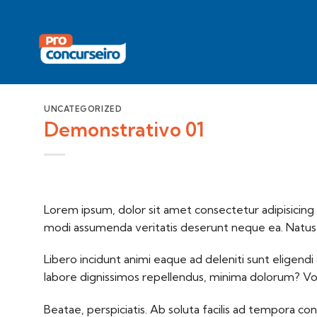
Skip
to
content
UNCATEGORIZED
Demonstrativo 01
Lorem ipsum, dolor sit amet consectetur adipisicing e
modi assumenda veritatis deserunt neque ea. Natus
Libero incidunt animi eaque ad deleniti sunt eligendi 
labore dignissimos repellendus, minima dolorum? V
Beatae, perspiciatis. Ab soluta facilis ad tempora c