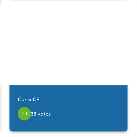
Curso CEI
33
votos
4.1