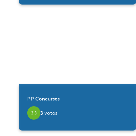
PP Concursos
3
votos
3.3