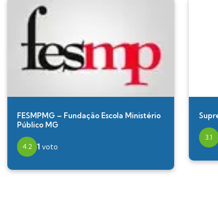
FESMPMG – Fundação Escola Ministério
Supr
Público MG
3.1
1
voto
4.2