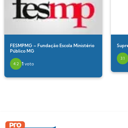
FESMPMG – Fundação Escola Ministério
Supr
Público MG
3.1
1
voto
4.2