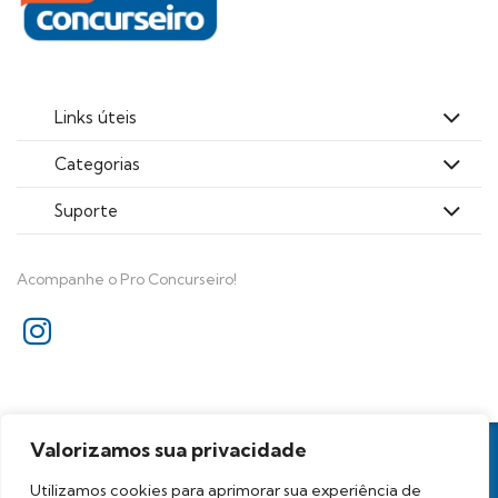
Links úteis
Categorias
Suporte
Acompanhe o Pro Concurseiro!
Todos os direitos reservados
Valorizamos sua privacidade
Proconcurseiro Análises para Concursos Ltda. - CNPJ
39.236.569/0001-96
Utilizamos cookies para aprimorar sua experiência de