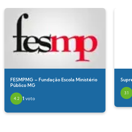
FESMPMG – Fundação Escola Ministério
Supr
Público MG
3.1
1
voto
4.2