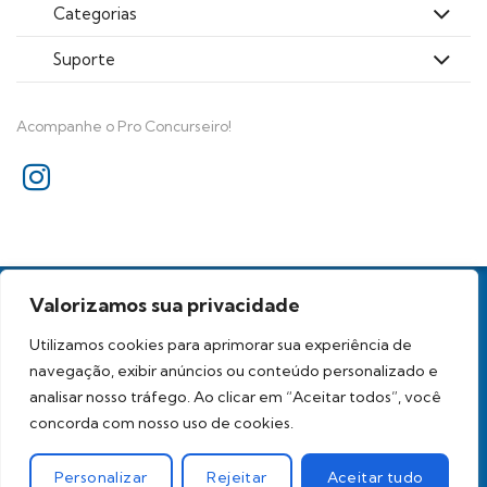
Categorias
Suporte
Acompanhe o Pro Concurseiro!
Todos os direitos reservados
Valorizamos sua privacidade
Proconcurseiro Análises para Concursos Ltda. - CNPJ
39.236.569/0001-96
Utilizamos cookies para aprimorar sua experiência de
navegação, exibir anúncios ou conteúdo personalizado e
analisar nosso tráfego. Ao clicar em “Aceitar todos”, você
concorda com nosso uso de cookies.
Personalizar
Rejeitar
Aceitar tudo