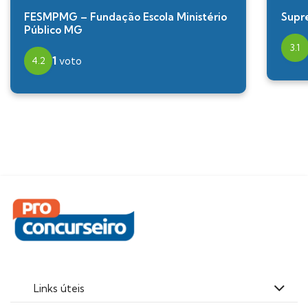
FESMPMG – Fundação Escola Ministério
Supr
Público MG
3.1
1
voto
4.2
Links úteis