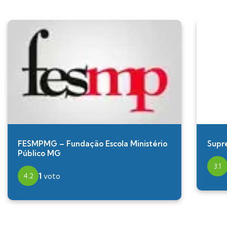
FESMPMG – Fundação Escola Ministério
Supr
Público MG
3.1
1
voto
4.2