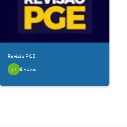
Revisão PGE
8
votos
3.7