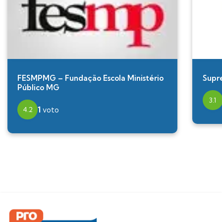
FESMPMG – Fundação Escola Ministério
Supr
Público MG
3.1
1
voto
4.2