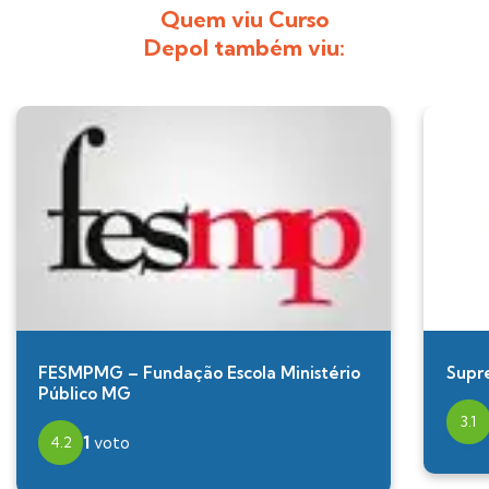
Quem viu Curso
Depol também viu:
FESMPMG – Fundação Escola Ministério
Supr
Público MG
3.1
1
voto
4.2