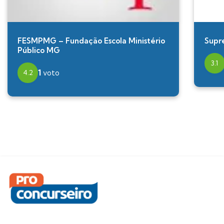
FESMPMG – Fundação Escola Ministério
Supr
Público MG
3.1
1
voto
4.2