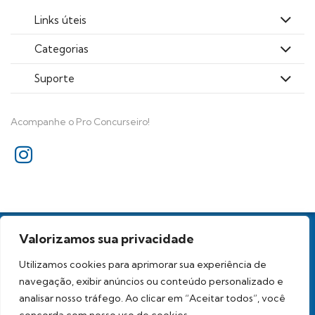
Links úteis
Categorias
Suporte
Acompanhe o Pro Concurseiro!
Todos os direitos reservados
Valorizamos sua privacidade
Proconcurseiro Análises para Concursos Ltda. - CNPJ
39.236.569/0001-96
Utilizamos cookies para aprimorar sua experiência de
navegação, exibir anúncios ou conteúdo personalizado e
analisar nosso tráfego. Ao clicar em “Aceitar todos”, você