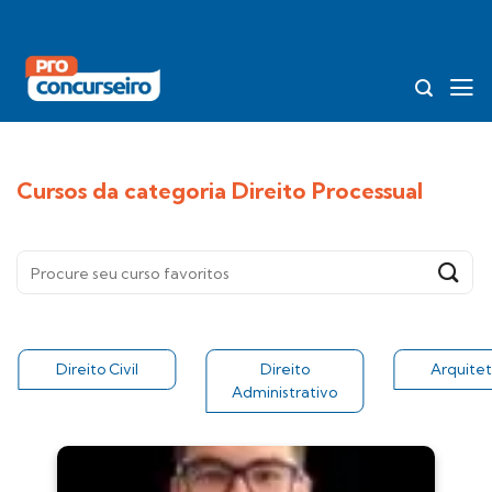
Skip
to
content
Cursos da categoria Direito Processual
Direito Civil
Direito
Arquitet
Administrativo