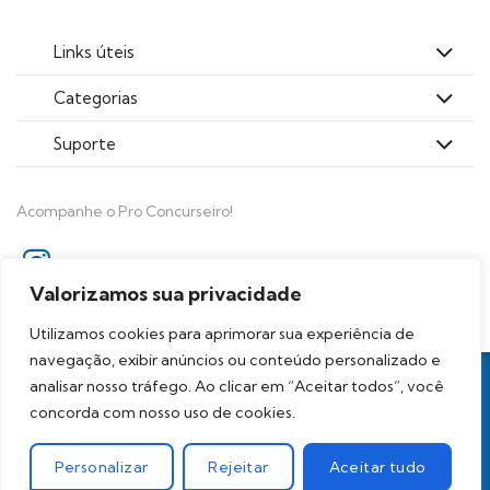
Links úteis
Categorias
Suporte
Acompanhe o Pro Concurseiro!
Valorizamos sua privacidade
Utilizamos cookies para aprimorar sua experiência de
navegação, exibir anúncios ou conteúdo personalizado e
Todos os direitos reservados
analisar nosso tráfego. Ao clicar em “Aceitar todos”, você
Proconcurseiro Análises para Concursos Ltda. - CNPJ
concorda com nosso uso de cookies.
39.236.569/0001-96
Personalizar
Rejeitar
Aceitar tudo