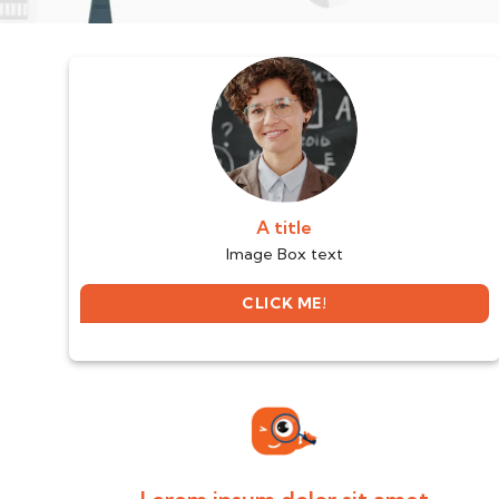
A title
Image Box text
CLICK ME!